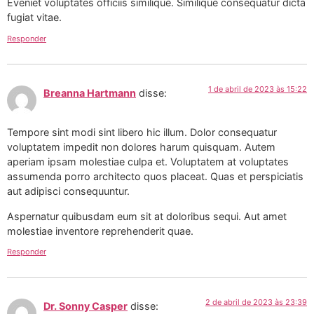
Eveniet voluptates officiis similique. Similique consequatur dicta
fugiat vitae.
Responder
1 de abril de 2023 às 15:22
Breanna Hartmann
disse:
Tempore sint modi sint libero hic illum. Dolor consequatur
voluptatem impedit non dolores harum quisquam. Autem
aperiam ipsam molestiae culpa et. Voluptatem at voluptates
assumenda porro architecto quos placeat. Quas et perspiciatis
aut adipisci consequuntur.
Aspernatur quibusdam eum sit at doloribus sequi. Aut amet
molestiae inventore reprehenderit quae.
Responder
2 de abril de 2023 às 23:39
Dr. Sonny Casper
disse: