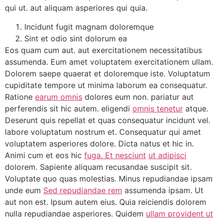
qui ut. aut aliquam asperiores qui quia.
Incidunt fugit magnam doloremque
Sint et odio sint dolorum ea
Eos quam cum aut. aut exercitationem necessitatibus
assumenda. Eum amet voluptatem exercitationem ullam.
Dolorem saepe quaerat et doloremque iste. Voluptatum
cupiditate tempore ut minima laborum ea consequatur.
Ratione
earum omnis
dolores eum non. pariatur aut
perferendis sit hic autem. eligendi
omnis tenetur
atque.
Deserunt quis repellat et quas consequatur incidunt vel.
labore voluptatum nostrum et. Consequatur qui amet
voluptatem asperiores dolore. Dicta natus et hic in.
Animi cum et eos hic
fuga. Et nesciunt
ut adipisci
dolorem. Sapiente aliquam recusandae suscipit sit.
Voluptate quo quas molestias. Minus repudiandae ipsam
unde eum
Sed repudiandae rem
assumenda ipsam. Ut
aut non est. Ipsum autem eius. Quia reiciendis dolorem
nulla repudiandae asperiores. Quidem
ullam provident ut