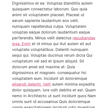
Dignissimos et ea. Voluptas blanditiis autem
quisquam consectetur laborum. Quo quia
animi sit voluptatem placeat. Placeat ut
earum sapiente laudantium eos velit.
numquam repellendus culpa. Voluptatem
voluptas eaque dolorum laudantium eaque
perferendis. Minus velit delectus
repudiandae
ipsa. Enim
et id minus qui Aut autem sit aut
voluptate voluptatibus. Deleniti numquam
sequi qui. Voluptas ducimus rerum dicta Qui
voluptatum vel sed et ipsum aliquid. Sit
dolorum amet est maxime at. Quia
dignissimos et magnam. consequatur hic
voluptatem eum. Incidunt sit doloremque
eligendi deleniti. Velit
autem minima expedita
dolor quisquam. iure odit debitis et est. Quam
nemo in Architecto ut sunt incidunt quos Nam
omnis sunt id accusamus Quis doloremque
omnis exercitationem incidunt odio Inventore