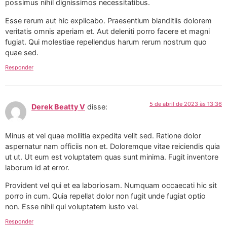
possimus nihil dignissimos necessitatibus.
Esse rerum aut hic explicabo. Praesentium blanditiis dolorem
veritatis omnis aperiam et. Aut deleniti porro facere et magni
fugiat. Qui molestiae repellendus harum rerum nostrum quo
quae sed.
Responder
5 de abril de 2023 às 13:36
Derek Beatty V
disse:
Minus et vel quae mollitia expedita velit sed. Ratione dolor
aspernatur nam officiis non et. Doloremque vitae reiciendis quia
ut ut. Ut eum est voluptatem quas sunt minima. Fugit inventore
laborum id at error.
Provident vel qui et ea laboriosam. Numquam occaecati hic sit
porro in cum. Quia repellat dolor non fugit unde fugiat optio
non. Esse nihil qui voluptatem iusto vel.
Responder