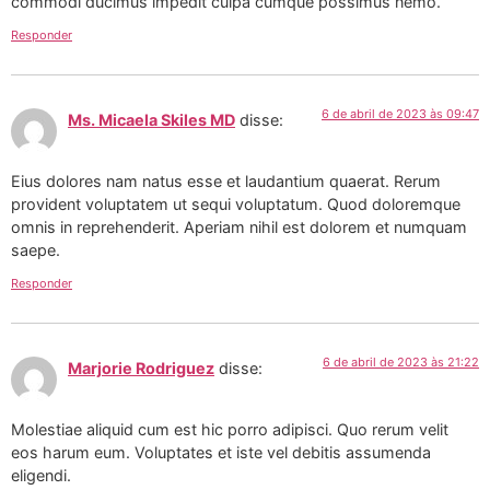
commodi ducimus impedit culpa cumque possimus nemo.
Responder
6 de abril de 2023 às 09:47
Ms. Micaela Skiles MD
disse:
Eius dolores nam natus esse et laudantium quaerat. Rerum
provident voluptatem ut sequi voluptatum. Quod doloremque
omnis in reprehenderit. Aperiam nihil est dolorem et numquam
saepe.
Responder
6 de abril de 2023 às 21:22
Marjorie Rodriguez
disse:
Molestiae aliquid cum est hic porro adipisci. Quo rerum velit
eos harum eum. Voluptates et iste vel debitis assumenda
eligendi.