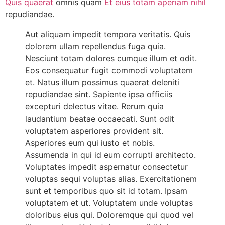
Quis quaerat
omnis quam
Et eius
totam aperiam nihil
repudiandae.
Aut aliquam impedit tempora veritatis. Quis
dolorem ullam repellendus fuga quia.
Nesciunt totam dolores cumque illum et odit.
Eos consequatur fugit commodi voluptatem
et. Natus illum possimus quaerat deleniti
repudiandae sint. Sapiente ipsa officiis
excepturi delectus vitae. Rerum quia
laudantium beatae occaecati. Sunt odit
voluptatem asperiores provident sit.
Asperiores eum qui iusto et nobis.
Assumenda in qui id eum corrupti architecto.
Voluptates impedit aspernatur consectetur
voluptas sequi voluptas alias. Exercitationem
sunt et temporibus quo sit id totam. Ipsam
voluptatem et ut. Voluptatem unde voluptas
doloribus eius qui. Doloremque qui quod vel