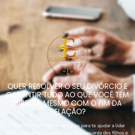
QUER RESOLVER O SEU DIVÓRCIO E
GARANTIR TUDO AO QUE VOCÊ TEM
DIREITO,
MESMO COM O FIM DA
RELAÇÃO?
Estamos totalmente preparados para te ajudar a lidar
com o seu divórcio, partilha de bens, guarda dos filhos e